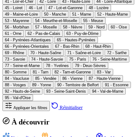
41 - Loir-et-Cher
42 - Loire
43 - Haute-Loire
44 - Loire-Atlantique
45 - Loiret
46 - Lot
47 - Lot-et-Garonne
48 - Lozère
49 - Maine-et-Loire
50 - Manche
51 - Marne
52 - Haute-Marne
53 - Mayenne
54 - Meurthe-et-Moselle
55 - Meuse
56 - Morbihan
57 - Moselle
58 - Nièvre
59 - Nord
60 - Oise
61 - Orne
62 - Pas-de-Calais
63 - Puy-de-Dôme
64 - Pyrénées-Atlantiques
65 - Hautes-Pyrénées
66 - Pyrénées-Orientales
67 - Bas-Rhin
68 - Haut-Rhin
69 - Rhône
70 - Haute-Saône
71 - Saône-et-Loire
72 - Sarthe
73 - Savoie
74 - Haute-Savoie
75 - Paris
76 - Seine-Maritime
77 - Seine-et-Marne
78 - Yvelines
79 - Deux-Sèvres
80 - Somme
81 - Tarn
82 - Tarn-et-Garonne
83 - Var
84 - Vaucluse
85 - Vendée
86 - Vienne
87 - Haute-Vienne
88 - Vosges
89 - Yonne
90 - Territoire de Belfort
91 - Essonne
92 - Hauts-de-Seine
93 - Seine-Saint-Denis
94 - Val-de-Marne
95 - Val-d'Oise
Réinitialiser
Appliquer les filtres
À découvrir