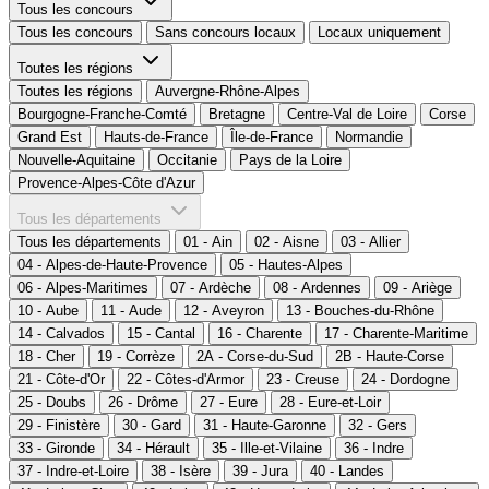
Tous les concours
Tous les concours
Sans concours locaux
Locaux uniquement
Toutes les régions
Toutes les régions
Auvergne-Rhône-Alpes
Bourgogne-Franche-Comté
Bretagne
Centre-Val de Loire
Corse
Grand Est
Hauts-de-France
Île-de-France
Normandie
Nouvelle-Aquitaine
Occitanie
Pays de la Loire
Provence-Alpes-Côte d'Azur
Tous les départements
Tous les départements
01 - Ain
02 - Aisne
03 - Allier
04 - Alpes-de-Haute-Provence
05 - Hautes-Alpes
06 - Alpes-Maritimes
07 - Ardèche
08 - Ardennes
09 - Ariège
10 - Aube
11 - Aude
12 - Aveyron
13 - Bouches-du-Rhône
14 - Calvados
15 - Cantal
16 - Charente
17 - Charente-Maritime
18 - Cher
19 - Corrèze
2A - Corse-du-Sud
2B - Haute-Corse
21 - Côte-d'Or
22 - Côtes-d'Armor
23 - Creuse
24 - Dordogne
25 - Doubs
26 - Drôme
27 - Eure
28 - Eure-et-Loir
29 - Finistère
30 - Gard
31 - Haute-Garonne
32 - Gers
33 - Gironde
34 - Hérault
35 - Ille-et-Vilaine
36 - Indre
37 - Indre-et-Loire
38 - Isère
39 - Jura
40 - Landes