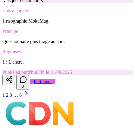
Masquer ce concours
Lots à gagner
1 risographie MokaMag.
Principe
Questionnaire puis tirage au sort.
Réponses
1 : L'ancre.
Publié aujourd'hui
Fin le 31/08/2026
Participer
0
1
2
3
…
6