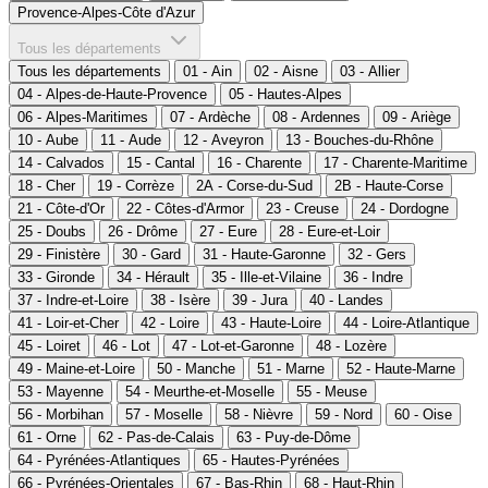
Provence-Alpes-Côte d'Azur
Tous les départements
Tous les départements
01 - Ain
02 - Aisne
03 - Allier
04 - Alpes-de-Haute-Provence
05 - Hautes-Alpes
06 - Alpes-Maritimes
07 - Ardèche
08 - Ardennes
09 - Ariège
10 - Aube
11 - Aude
12 - Aveyron
13 - Bouches-du-Rhône
14 - Calvados
15 - Cantal
16 - Charente
17 - Charente-Maritime
18 - Cher
19 - Corrèze
2A - Corse-du-Sud
2B - Haute-Corse
21 - Côte-d'Or
22 - Côtes-d'Armor
23 - Creuse
24 - Dordogne
25 - Doubs
26 - Drôme
27 - Eure
28 - Eure-et-Loir
29 - Finistère
30 - Gard
31 - Haute-Garonne
32 - Gers
33 - Gironde
34 - Hérault
35 - Ille-et-Vilaine
36 - Indre
37 - Indre-et-Loire
38 - Isère
39 - Jura
40 - Landes
41 - Loir-et-Cher
42 - Loire
43 - Haute-Loire
44 - Loire-Atlantique
45 - Loiret
46 - Lot
47 - Lot-et-Garonne
48 - Lozère
49 - Maine-et-Loire
50 - Manche
51 - Marne
52 - Haute-Marne
53 - Mayenne
54 - Meurthe-et-Moselle
55 - Meuse
56 - Morbihan
57 - Moselle
58 - Nièvre
59 - Nord
60 - Oise
61 - Orne
62 - Pas-de-Calais
63 - Puy-de-Dôme
64 - Pyrénées-Atlantiques
65 - Hautes-Pyrénées
66 - Pyrénées-Orientales
67 - Bas-Rhin
68 - Haut-Rhin