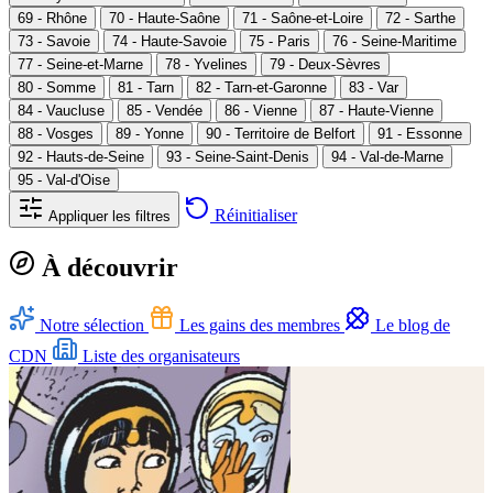
69 - Rhône
70 - Haute-Saône
71 - Saône-et-Loire
72 - Sarthe
73 - Savoie
74 - Haute-Savoie
75 - Paris
76 - Seine-Maritime
77 - Seine-et-Marne
78 - Yvelines
79 - Deux-Sèvres
80 - Somme
81 - Tarn
82 - Tarn-et-Garonne
83 - Var
84 - Vaucluse
85 - Vendée
86 - Vienne
87 - Haute-Vienne
88 - Vosges
89 - Yonne
90 - Territoire de Belfort
91 - Essonne
92 - Hauts-de-Seine
93 - Seine-Saint-Denis
94 - Val-de-Marne
95 - Val-d'Oise
Réinitialiser
Appliquer les filtres
À découvrir
Notre sélection
Les gains des membres
Le blog de
CDN
Liste des organisateurs