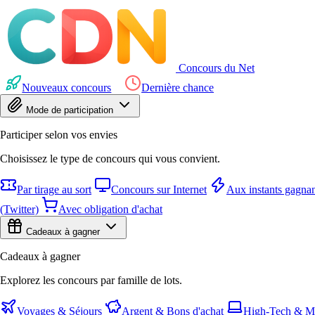
Concours du Net
Nouveaux concours
Dernière chance
Mode de participation
Participer selon vos envies
Choisissez le type de concours qui vous convient.
Par tirage au sort
Concours sur Internet
Aux instants gagnan
(Twitter)
Avec obligation d'achat
Cadeaux à gagner
Cadeaux à gagner
Explorez les concours par famille de lots.
Voyages & Séjours
Argent & Bons d'achat
High-Tech & Mu