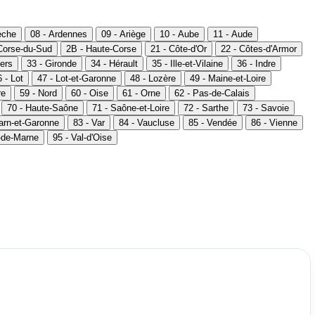
èche
08 - Ardennes
09 - Ariège
10 - Aube
11 - Aude
Corse-du-Sud
2B - Haute-Corse
21 - Côte-d'Or
22 - Côtes-d'Armor
ers
33 - Gironde
34 - Hérault
35 - Ille-et-Vilaine
36 - Indre
 - Lot
47 - Lot-et-Garonne
48 - Lozère
49 - Maine-et-Loire
re
59 - Nord
60 - Oise
61 - Orne
62 - Pas-de-Calais
70 - Haute-Saône
71 - Saône-et-Loire
72 - Sarthe
73 - Savoie
Tarn-et-Garonne
83 - Var
84 - Vaucluse
85 - Vendée
86 - Vienne
l-de-Marne
95 - Val-d'Oise