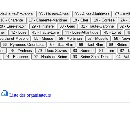
s-de-Haute-Provence
05 - Hautes-Alpes
06 - Alpes-Maritimes
07 - Ard
16 - Charente
17 - Charente-Maritime
18 - Cher
19 - Corrèze
2A - 
28 - Eure-et-Loir
29 - Finistère
30 - Gard
31 - Haute-Garonne
32 - G
Cher
42 - Loire
43 - Haute-Loire
44 - Loire-Atlantique
45 - Loiret
46
eurthe-et-Moselle
55 - Meuse
56 - Morbihan
57 - Moselle
58 - Nièv
66 - Pyrénées-Orientales
67 - Bas-Rhin
68 - Haut-Rhin
69 - Rhône
rne
78 - Yvelines
79 - Deux-Sèvres
80 - Somme
81 - Tarn
82 - 
91 - Essonne
92 - Hauts-de-Seine
93 - Seine-Saint-Denis
94 - Va
Liste des organisateurs