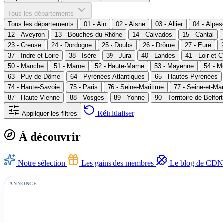
Tous les départements
Tous les départements
01 - Ain
02 - Aisne
03 - Allier
04 - Alpe
12 - Aveyron
13 - Bouches-du-Rhône
14 - Calvados
15 - Cantal
23 - Creuse
24 - Dordogne
25 - Doubs
26 - Drôme
27 - Eure
37 - Indre-et-Loire
38 - Isère
39 - Jura
40 - Landes
41 - Loir-et-
50 - Manche
51 - Marne
52 - Haute-Marne
53 - Mayenne
54 - M
63 - Puy-de-Dôme
64 - Pyrénées-Atlantiques
65 - Hautes-Pyrénées
74 - Haute-Savoie
75 - Paris
76 - Seine-Maritime
77 - Seine-et-Ma
87 - Haute-Vienne
88 - Vosges
89 - Yonne
90 - Territoire de Belfort
Réinitialiser
Appliquer les filtres
À découvrir
Notre sélection
Les gains des membres
Le blog de CDN
ANNONCE