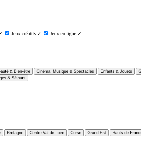
✓
Jeux créatifs
✓
Jeux en ligne
✓
auté & Bien-être
Cinéma, Musique & Spectacles
Enfants & Jouets
G
ges & Séjours
é
Bretagne
Centre-Val de Loire
Corse
Grand Est
Hauts-de-Franc