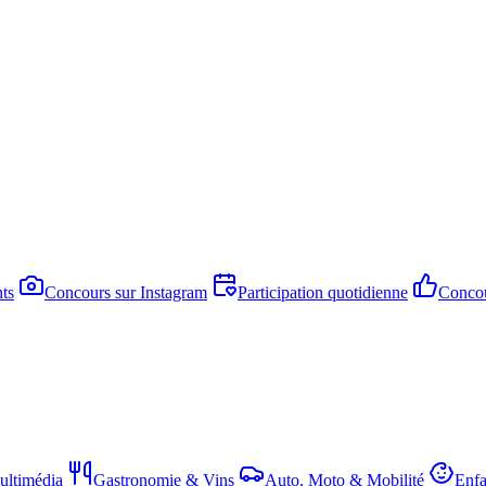
ts
Concours sur Instagram
Participation quotidienne
Concou
ltimédia
Gastronomie & Vins
Auto, Moto & Mobilité
Enfa