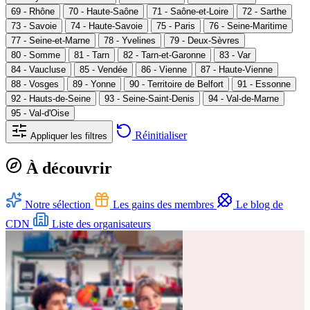
69 - Rhône
70 - Haute-Saône
71 - Saône-et-Loire
72 - Sarthe
73 - Savoie
74 - Haute-Savoie
75 - Paris
76 - Seine-Maritime
77 - Seine-et-Marne
78 - Yvelines
79 - Deux-Sèvres
80 - Somme
81 - Tarn
82 - Tarn-et-Garonne
83 - Var
84 - Vaucluse
85 - Vendée
86 - Vienne
87 - Haute-Vienne
88 - Vosges
89 - Yonne
90 - Territoire de Belfort
91 - Essonne
92 - Hauts-de-Seine
93 - Seine-Saint-Denis
94 - Val-de-Marne
95 - Val-d'Oise
Réinitialiser
Appliquer les filtres
À découvrir
Notre sélection
Les gains des membres
Le blog de
CDN
Liste des organisateurs