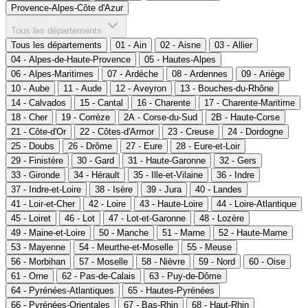
Provence-Alpes-Côte d'Azur
Tous les départements
Tous les départements
01 - Ain
02 - Aisne
03 - Allier
04 - Alpes-de-Haute-Provence
05 - Hautes-Alpes
06 - Alpes-Maritimes
07 - Ardèche
08 - Ardennes
09 - Ariège
10 - Aube
11 - Aude
12 - Aveyron
13 - Bouches-du-Rhône
14 - Calvados
15 - Cantal
16 - Charente
17 - Charente-Maritime
18 - Cher
19 - Corrèze
2A - Corse-du-Sud
2B - Haute-Corse
21 - Côte-d'Or
22 - Côtes-d'Armor
23 - Creuse
24 - Dordogne
25 - Doubs
26 - Drôme
27 - Eure
28 - Eure-et-Loir
29 - Finistère
30 - Gard
31 - Haute-Garonne
32 - Gers
33 - Gironde
34 - Hérault
35 - Ille-et-Vilaine
36 - Indre
37 - Indre-et-Loire
38 - Isère
39 - Jura
40 - Landes
41 - Loir-et-Cher
42 - Loire
43 - Haute-Loire
44 - Loire-Atlantique
45 - Loiret
46 - Lot
47 - Lot-et-Garonne
48 - Lozère
49 - Maine-et-Loire
50 - Manche
51 - Marne
52 - Haute-Marne
53 - Mayenne
54 - Meurthe-et-Moselle
55 - Meuse
56 - Morbihan
57 - Moselle
58 - Nièvre
59 - Nord
60 - Oise
61 - Orne
62 - Pas-de-Calais
63 - Puy-de-Dôme
64 - Pyrénées-Atlantiques
65 - Hautes-Pyrénées
66 - Pyrénées-Orientales
67 - Bas-Rhin
68 - Haut-Rhin