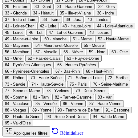
25 - Doubs
26 - Drôme
27 - Eure
28 - Eure-et-Loir
29 - Finistère
30 - Gard
31 - Haute-Garonne
32 - Gers
33 - Gironde
34 - Hérault
35 - Ille-et-Vilaine
36 - Indre
37 - Indre-et-Loire
38 - Isère
39 - Jura
40 - Landes
41 - Loir-et-Cher
42 - Loire
43 - Haute-Loire
44 - Loire-Atlantique
45 - Loiret
46 - Lot
47 - Lot-et-Garonne
48 - Lozère
49 - Maine-et-Loire
50 - Manche
51 - Marne
52 - Haute-Marne
53 - Mayenne
54 - Meurthe-et-Moselle
55 - Meuse
56 - Morbihan
57 - Moselle
58 - Nièvre
59 - Nord
60 - Oise
61 - Orne
62 - Pas-de-Calais
63 - Puy-de-Dôme
64 - Pyrénées-Atlantiques
65 - Hautes-Pyrénées
66 - Pyrénées-Orientales
67 - Bas-Rhin
68 - Haut-Rhin
69 - Rhône
70 - Haute-Saône
71 - Saône-et-Loire
72 - Sarthe
73 - Savoie
74 - Haute-Savoie
75 - Paris
76 - Seine-Maritime
77 - Seine-et-Marne
78 - Yvelines
79 - Deux-Sèvres
80 - Somme
81 - Tarn
82 - Tarn-et-Garonne
83 - Var
84 - Vaucluse
85 - Vendée
86 - Vienne
87 - Haute-Vienne
88 - Vosges
89 - Yonne
90 - Territoire de Belfort
91 - Essonne
92 - Hauts-de-Seine
93 - Seine-Saint-Denis
94 - Val-de-Marne
95 - Val-d'Oise
Réinitialiser
Appliquer les filtres