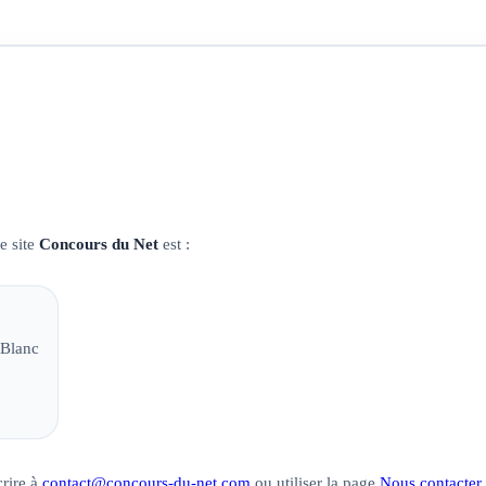
e site
Concours du Net
est :
-Blanc
crire à
contact@concours-du-net.com
ou utiliser la page
Nous contacter
.