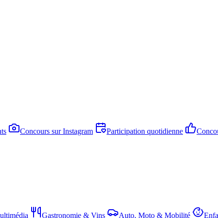
ts
Concours sur Instagram
Participation quotidienne
Concou
ltimédia
Gastronomie & Vins
Auto, Moto & Mobilité
Enfa