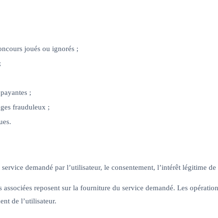
concours joués ou ignorés ;
;
 payantes ;
sages frauduleux ;
ues.
 service demandé par l’utilisateur, le consentement, l’intérêt légitime d
s associées reposent sur la fourniture du service demandé. Les opérations 
nt de l’utilisateur.