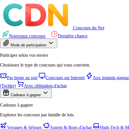
Concours du Net
Nouveaux concours
Dernière chance
Mode de participation
Participer selon vos envies
Choisissez le type de concours qui vous convient.
Par tirage au sort
Concours sur Internet
Aux instants gagnan
(Twitter)
Avec obligation d'achat
Cadeaux à gagner
Cadeaux à gagner
Explorez les concours par famille de lots.
Voyages & Séjours
Argent & Bons d'achat
High-Tech & Mu