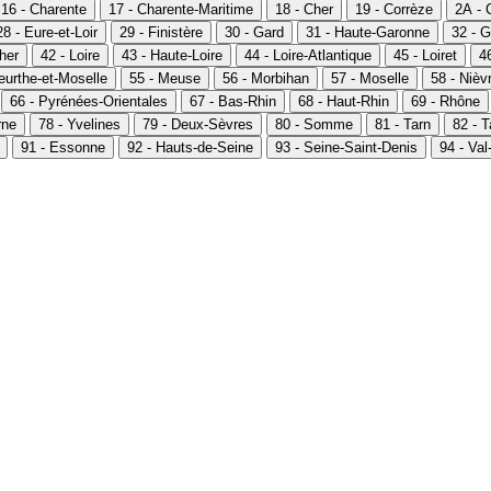
16 - Charente
17 - Charente-Maritime
18 - Cher
19 - Corrèze
2A - 
28 - Eure-et-Loir
29 - Finistère
30 - Gard
31 - Haute-Garonne
32 - G
Cher
42 - Loire
43 - Haute-Loire
44 - Loire-Atlantique
45 - Loiret
46
eurthe-et-Moselle
55 - Meuse
56 - Morbihan
57 - Moselle
58 - Nièv
66 - Pyrénées-Orientales
67 - Bas-Rhin
68 - Haut-Rhin
69 - Rhône
rne
78 - Yvelines
79 - Deux-Sèvres
80 - Somme
81 - Tarn
82 - 
91 - Essonne
92 - Hauts-de-Seine
93 - Seine-Saint-Denis
94 - Va