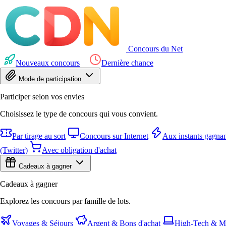
Concours du Net
Nouveaux concours
Dernière chance
Mode de participation
Participer selon vos envies
Choisissez le type de concours qui vous convient.
Par tirage au sort
Concours sur Internet
Aux instants gagnan
(Twitter)
Avec obligation d'achat
Cadeaux à gagner
Cadeaux à gagner
Explorez les concours par famille de lots.
Voyages & Séjours
Argent & Bons d'achat
High-Tech & Mu