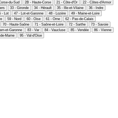
Corse-du-Sud
2B - Haute-Corse
21 - Côte-d'Or
22 - Côtes-d'Armor
ers
33 - Gironde
34 - Hérault
35 - Ille-et-Vilaine
36 - Indre
 - Lot
47 - Lot-et-Garonne
48 - Lozère
49 - Maine-et-Loire
re
59 - Nord
60 - Oise
61 - Orne
62 - Pas-de-Calais
70 - Haute-Saône
71 - Saône-et-Loire
72 - Sarthe
73 - Savoie
Tarn-et-Garonne
83 - Var
84 - Vaucluse
85 - Vendée
86 - Vienne
l-de-Marne
95 - Val-d'Oise