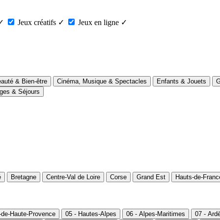
✓
Jeux créatifs
✓
Jeux en ligne
✓
auté & Bien-être
Cinéma, Musique & Spectacles
Enfants & Jouets
G
ges & Séjours
é
Bretagne
Centre-Val de Loire
Corse
Grand Est
Hauts-de-Franc
s-de-Haute-Provence
05 - Hautes-Alpes
06 - Alpes-Maritimes
07 - Ard