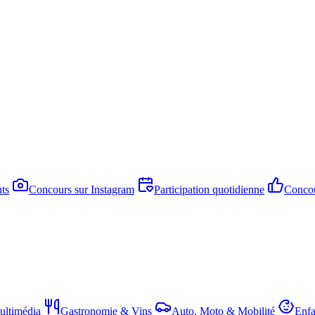
ts
Concours sur Instagram
Participation quotidienne
Concou
ltimédia
Gastronomie & Vins
Auto, Moto & Mobilité
Enfa