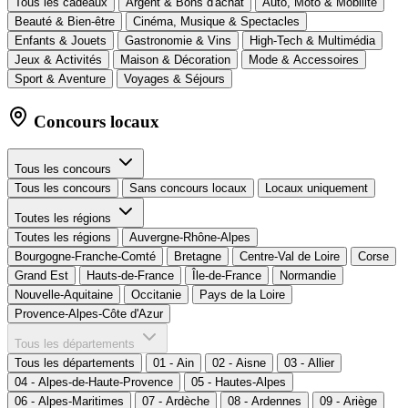
Tous les cadeaux
Argent & Bons d'achat
Auto, Moto & Mobilité
Beauté & Bien-être
Cinéma, Musique & Spectacles
Enfants & Jouets
Gastronomie & Vins
High-Tech & Multimédia
Jeux & Activités
Maison & Décoration
Mode & Accessoires
Sport & Aventure
Voyages & Séjours
Concours locaux
Tous les concours
Tous les concours
Sans concours locaux
Locaux uniquement
Toutes les régions
Toutes les régions
Auvergne-Rhône-Alpes
Bourgogne-Franche-Comté
Bretagne
Centre-Val de Loire
Corse
Grand Est
Hauts-de-France
Île-de-France
Normandie
Nouvelle-Aquitaine
Occitanie
Pays de la Loire
Provence-Alpes-Côte d'Azur
Tous les départements
Tous les départements
01 - Ain
02 - Aisne
03 - Allier
04 - Alpes-de-Haute-Provence
05 - Hautes-Alpes
06 - Alpes-Maritimes
07 - Ardèche
08 - Ardennes
09 - Ariège