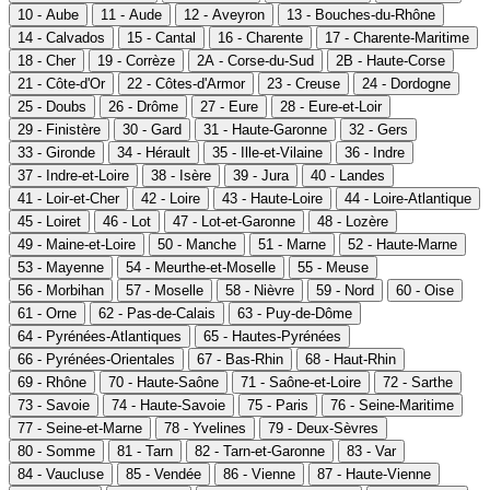
10 - Aube
11 - Aude
12 - Aveyron
13 - Bouches-du-Rhône
14 - Calvados
15 - Cantal
16 - Charente
17 - Charente-Maritime
18 - Cher
19 - Corrèze
2A - Corse-du-Sud
2B - Haute-Corse
21 - Côte-d'Or
22 - Côtes-d'Armor
23 - Creuse
24 - Dordogne
25 - Doubs
26 - Drôme
27 - Eure
28 - Eure-et-Loir
29 - Finistère
30 - Gard
31 - Haute-Garonne
32 - Gers
33 - Gironde
34 - Hérault
35 - Ille-et-Vilaine
36 - Indre
37 - Indre-et-Loire
38 - Isère
39 - Jura
40 - Landes
41 - Loir-et-Cher
42 - Loire
43 - Haute-Loire
44 - Loire-Atlantique
45 - Loiret
46 - Lot
47 - Lot-et-Garonne
48 - Lozère
49 - Maine-et-Loire
50 - Manche
51 - Marne
52 - Haute-Marne
53 - Mayenne
54 - Meurthe-et-Moselle
55 - Meuse
56 - Morbihan
57 - Moselle
58 - Nièvre
59 - Nord
60 - Oise
61 - Orne
62 - Pas-de-Calais
63 - Puy-de-Dôme
64 - Pyrénées-Atlantiques
65 - Hautes-Pyrénées
66 - Pyrénées-Orientales
67 - Bas-Rhin
68 - Haut-Rhin
69 - Rhône
70 - Haute-Saône
71 - Saône-et-Loire
72 - Sarthe
73 - Savoie
74 - Haute-Savoie
75 - Paris
76 - Seine-Maritime
77 - Seine-et-Marne
78 - Yvelines
79 - Deux-Sèvres
80 - Somme
81 - Tarn
82 - Tarn-et-Garonne
83 - Var
84 - Vaucluse
85 - Vendée
86 - Vienne
87 - Haute-Vienne