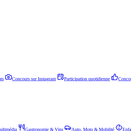
ts
Concours sur Instagram
Participation quotidienne
Concou
ltimédia
Gastronomie & Vins
Auto, Moto & Mobilité
Enfa