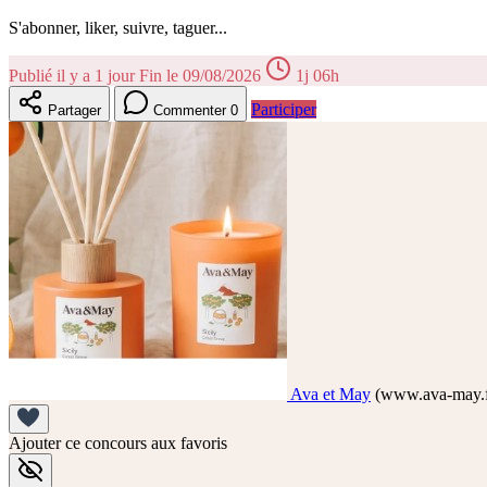
S'abonner, liker, suivre, taguer...
Publié il y a 1 jour
Fin le 09/08/2026
1j 06h
Participer
Partager
Commenter
0
Ava et May
(www.ava-may.f
Ajouter ce concours aux favoris