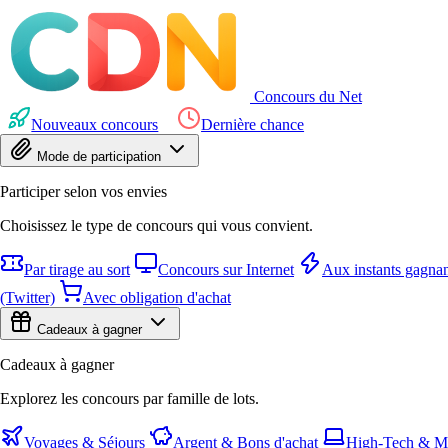
Concours du Net
Nouveaux concours
Dernière chance
Mode de participation
Participer selon vos envies
Choisissez le type de concours qui vous convient.
Par tirage au sort
Concours sur Internet
Aux instants gagnan
(Twitter)
Avec obligation d'achat
Cadeaux à gagner
Cadeaux à gagner
Explorez les concours par famille de lots.
Voyages & Séjours
Argent & Bons d'achat
High-Tech & Mu