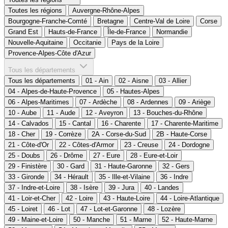
Toutes les régions
Auvergne-Rhône-Alpes
Bourgogne-Franche-Comté
Bretagne
Centre-Val de Loire
Corse
Grand Est
Hauts-de-France
Île-de-France
Normandie
Nouvelle-Aquitaine
Occitanie
Pays de la Loire
Provence-Alpes-Côte d'Azur
Tous les départements
Tous les départements
01 - Ain
02 - Aisne
03 - Allier
04 - Alpes-de-Haute-Provence
05 - Hautes-Alpes
06 - Alpes-Maritimes
07 - Ardèche
08 - Ardennes
09 - Ariège
10 - Aube
11 - Aude
12 - Aveyron
13 - Bouches-du-Rhône
14 - Calvados
15 - Cantal
16 - Charente
17 - Charente-Maritime
18 - Cher
19 - Corrèze
2A - Corse-du-Sud
2B - Haute-Corse
21 - Côte-d'Or
22 - Côtes-d'Armor
23 - Creuse
24 - Dordogne
25 - Doubs
26 - Drôme
27 - Eure
28 - Eure-et-Loir
29 - Finistère
30 - Gard
31 - Haute-Garonne
32 - Gers
33 - Gironde
34 - Hérault
35 - Ille-et-Vilaine
36 - Indre
37 - Indre-et-Loire
38 - Isère
39 - Jura
40 - Landes
41 - Loir-et-Cher
42 - Loire
43 - Haute-Loire
44 - Loire-Atlantique
45 - Loiret
46 - Lot
47 - Lot-et-Garonne
48 - Lozère
49 - Maine-et-Loire
50 - Manche
51 - Marne
52 - Haute-Marne