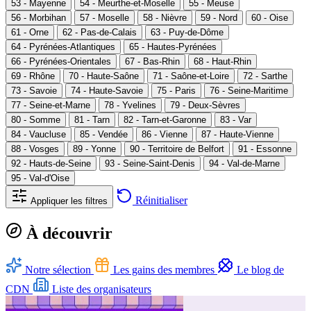
53 - Mayenne
54 - Meurthe-et-Moselle
55 - Meuse
56 - Morbihan
57 - Moselle
58 - Nièvre
59 - Nord
60 - Oise
61 - Orne
62 - Pas-de-Calais
63 - Puy-de-Dôme
64 - Pyrénées-Atlantiques
65 - Hautes-Pyrénées
66 - Pyrénées-Orientales
67 - Bas-Rhin
68 - Haut-Rhin
69 - Rhône
70 - Haute-Saône
71 - Saône-et-Loire
72 - Sarthe
73 - Savoie
74 - Haute-Savoie
75 - Paris
76 - Seine-Maritime
77 - Seine-et-Marne
78 - Yvelines
79 - Deux-Sèvres
80 - Somme
81 - Tarn
82 - Tarn-et-Garonne
83 - Var
84 - Vaucluse
85 - Vendée
86 - Vienne
87 - Haute-Vienne
88 - Vosges
89 - Yonne
90 - Territoire de Belfort
91 - Essonne
92 - Hauts-de-Seine
93 - Seine-Saint-Denis
94 - Val-de-Marne
95 - Val-d'Oise
Réinitialiser
Appliquer les filtres
À découvrir
Notre sélection
Les gains des membres
Le blog de
CDN
Liste des organisateurs