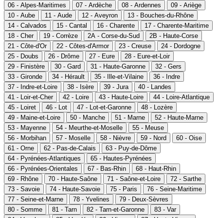
06 - Alpes-Maritimes
07 - Ardèche
08 - Ardennes
09 - Ariège
10 - Aube
11 - Aude
12 - Aveyron
13 - Bouches-du-Rhône
14 - Calvados
15 - Cantal
16 - Charente
17 - Charente-Maritime
18 - Cher
19 - Corrèze
2A - Corse-du-Sud
2B - Haute-Corse
21 - Côte-d'Or
22 - Côtes-d'Armor
23 - Creuse
24 - Dordogne
25 - Doubs
26 - Drôme
27 - Eure
28 - Eure-et-Loir
29 - Finistère
30 - Gard
31 - Haute-Garonne
32 - Gers
33 - Gironde
34 - Hérault
35 - Ille-et-Vilaine
36 - Indre
37 - Indre-et-Loire
38 - Isère
39 - Jura
40 - Landes
41 - Loir-et-Cher
42 - Loire
43 - Haute-Loire
44 - Loire-Atlantique
45 - Loiret
46 - Lot
47 - Lot-et-Garonne
48 - Lozère
49 - Maine-et-Loire
50 - Manche
51 - Marne
52 - Haute-Marne
53 - Mayenne
54 - Meurthe-et-Moselle
55 - Meuse
56 - Morbihan
57 - Moselle
58 - Nièvre
59 - Nord
60 - Oise
61 - Orne
62 - Pas-de-Calais
63 - Puy-de-Dôme
64 - Pyrénées-Atlantiques
65 - Hautes-Pyrénées
66 - Pyrénées-Orientales
67 - Bas-Rhin
68 - Haut-Rhin
69 - Rhône
70 - Haute-Saône
71 - Saône-et-Loire
72 - Sarthe
73 - Savoie
74 - Haute-Savoie
75 - Paris
76 - Seine-Maritime
77 - Seine-et-Marne
78 - Yvelines
79 - Deux-Sèvres
80 - Somme
81 - Tarn
82 - Tarn-et-Garonne
83 - Var