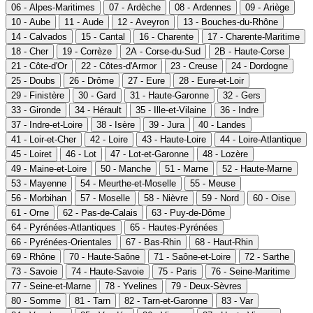
06 - Alpes-Maritimes
07 - Ardèche
08 - Ardennes
09 - Ariège
10 - Aube
11 - Aude
12 - Aveyron
13 - Bouches-du-Rhône
14 - Calvados
15 - Cantal
16 - Charente
17 - Charente-Maritime
18 - Cher
19 - Corrèze
2A - Corse-du-Sud
2B - Haute-Corse
21 - Côte-d'Or
22 - Côtes-d'Armor
23 - Creuse
24 - Dordogne
25 - Doubs
26 - Drôme
27 - Eure
28 - Eure-et-Loir
29 - Finistère
30 - Gard
31 - Haute-Garonne
32 - Gers
33 - Gironde
34 - Hérault
35 - Ille-et-Vilaine
36 - Indre
37 - Indre-et-Loire
38 - Isère
39 - Jura
40 - Landes
41 - Loir-et-Cher
42 - Loire
43 - Haute-Loire
44 - Loire-Atlantique
45 - Loiret
46 - Lot
47 - Lot-et-Garonne
48 - Lozère
49 - Maine-et-Loire
50 - Manche
51 - Marne
52 - Haute-Marne
53 - Mayenne
54 - Meurthe-et-Moselle
55 - Meuse
56 - Morbihan
57 - Moselle
58 - Nièvre
59 - Nord
60 - Oise
61 - Orne
62 - Pas-de-Calais
63 - Puy-de-Dôme
64 - Pyrénées-Atlantiques
65 - Hautes-Pyrénées
66 - Pyrénées-Orientales
67 - Bas-Rhin
68 - Haut-Rhin
69 - Rhône
70 - Haute-Saône
71 - Saône-et-Loire
72 - Sarthe
73 - Savoie
74 - Haute-Savoie
75 - Paris
76 - Seine-Maritime
77 - Seine-et-Marne
78 - Yvelines
79 - Deux-Sèvres
80 - Somme
81 - Tarn
82 - Tarn-et-Garonne
83 - Var