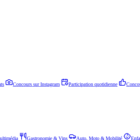
ts
Concours sur Instagram
Participation quotidienne
Concou
ltimédia
Gastronomie & Vins
Auto, Moto & Mobilité
Enfa