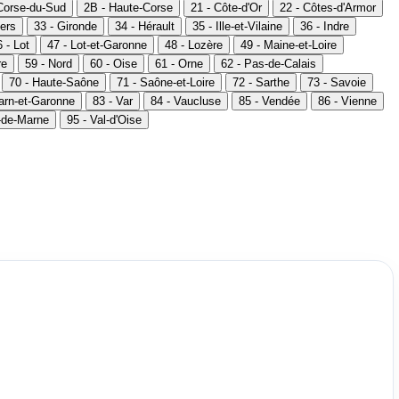
Corse-du-Sud
2B - Haute-Corse
21 - Côte-d'Or
22 - Côtes-d'Armor
ers
33 - Gironde
34 - Hérault
35 - Ille-et-Vilaine
36 - Indre
 - Lot
47 - Lot-et-Garonne
48 - Lozère
49 - Maine-et-Loire
re
59 - Nord
60 - Oise
61 - Orne
62 - Pas-de-Calais
70 - Haute-Saône
71 - Saône-et-Loire
72 - Sarthe
73 - Savoie
Tarn-et-Garonne
83 - Var
84 - Vaucluse
85 - Vendée
86 - Vienne
l-de-Marne
95 - Val-d'Oise