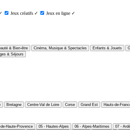
✓
Jeux créatifs
✓
Jeux en ligne
✓
auté & Bien-être
Cinéma, Musique & Spectacles
Enfants & Jouets
G
ges & Séjours
é
Bretagne
Centre-Val de Loire
Corse
Grand Est
Hauts-de-Franc
s-de-Haute-Provence
05 - Hautes-Alpes
06 - Alpes-Maritimes
07 - Ard