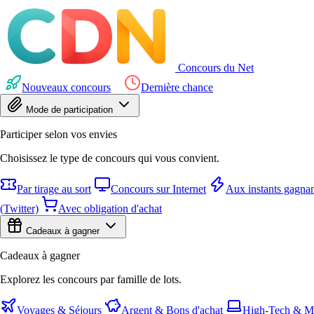
Concours du Net
Nouveaux concours
Dernière chance
Mode de participation
Participer selon vos envies
Choisissez le type de concours qui vous convient.
Par tirage au sort
Concours sur Internet
Aux instants gagnan
(Twitter)
Avec obligation d'achat
Cadeaux à gagner
Cadeaux à gagner
Explorez les concours par famille de lots.
Voyages & Séjours
Argent & Bons d'achat
High-Tech & Mu