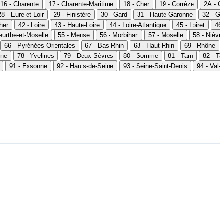
16 - Charente
17 - Charente-Maritime
18 - Cher
19 - Corrèze
2A - 
28 - Eure-et-Loir
29 - Finistère
30 - Gard
31 - Haute-Garonne
32 - G
Cher
42 - Loire
43 - Haute-Loire
44 - Loire-Atlantique
45 - Loiret
46
eurthe-et-Moselle
55 - Meuse
56 - Morbihan
57 - Moselle
58 - Nièv
66 - Pyrénées-Orientales
67 - Bas-Rhin
68 - Haut-Rhin
69 - Rhône
rne
78 - Yvelines
79 - Deux-Sèvres
80 - Somme
81 - Tarn
82 - 
91 - Essonne
92 - Hauts-de-Seine
93 - Seine-Saint-Denis
94 - Va