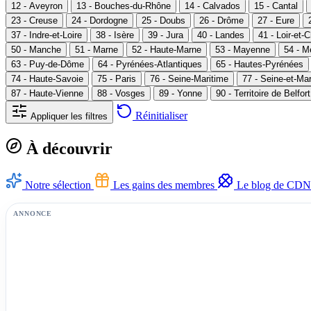
12 - Aveyron
13 - Bouches-du-Rhône
14 - Calvados
15 - Cantal
23 - Creuse
24 - Dordogne
25 - Doubs
26 - Drôme
27 - Eure
37 - Indre-et-Loire
38 - Isère
39 - Jura
40 - Landes
41 - Loir-et-
50 - Manche
51 - Marne
52 - Haute-Marne
53 - Mayenne
54 - M
63 - Puy-de-Dôme
64 - Pyrénées-Atlantiques
65 - Hautes-Pyrénées
74 - Haute-Savoie
75 - Paris
76 - Seine-Maritime
77 - Seine-et-Ma
87 - Haute-Vienne
88 - Vosges
89 - Yonne
90 - Territoire de Belfort
Réinitialiser
Appliquer les filtres
À découvrir
Notre sélection
Les gains des membres
Le blog de CDN
ANNONCE