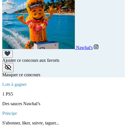
Nawhal's
Ajouter ce concours aux favoris
Masquer ce concours
Lots à gagner
1 PS5
Des sauces Nawhal’s
Principe
S'abonner, liker, suivre, taguer...