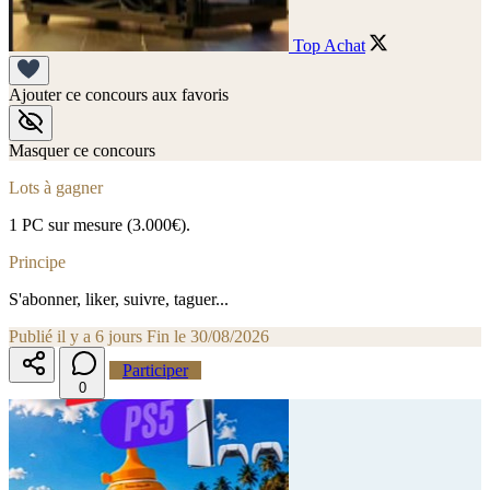
Top Achat
Ajouter ce concours aux favoris
Masquer ce concours
Lots à gagner
1 PC sur mesure (3.000€).
Principe
S'abonner, liker, suivre, taguer...
Publié il y a 6 jours
Fin le 30/08/2026
Participer
0