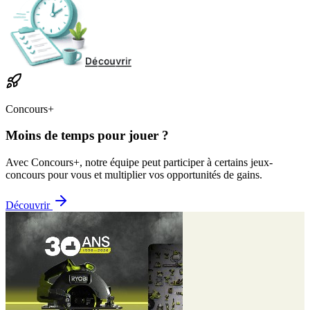
Concours+
Moins de temps pour jouer ?
Avec Concours+, notre équipe peut participer à certains jeux-
concours pour vous et multiplier vos opportunités de gains.
Découvrir