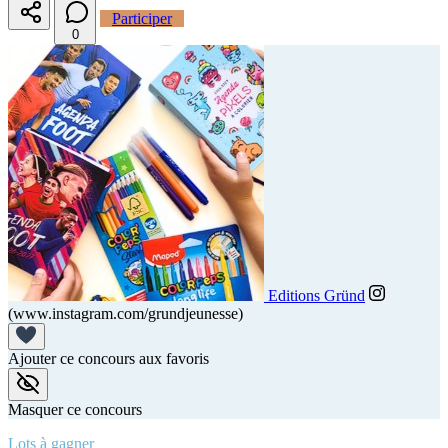
Participer
0
Editions Gründ
(www.instagram.com/grundjeunesse)
Ajouter ce concours aux favoris
Masquer ce concours
Lots à gagner