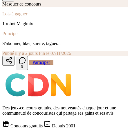
Masquer ce concours
Lots à gagner
1 robot Magimix.
Principe
S'abonner, liker, suivre, taguer...
Publié il y a 2 jours
Fin le 07/11/2026
Participer
0
Des jeux-concours gratuits, des nouveautés chaque jour et une
communauté de concouristes qui partage ses gains et ses avis.
Concours gratuits
Depuis 2001