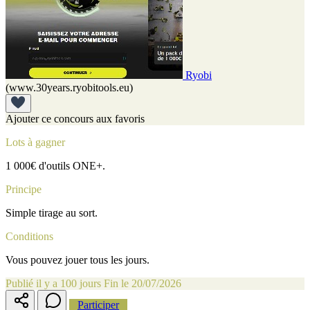
Ryobi
(www.30years.ryobitools.eu)
Ajouter ce concours aux favoris
Lots à gagner
1 000€ d'outils ONE+.
Principe
Simple tirage au sort.
Conditions
Vous pouvez jouer tous les jours.
Publié il y a 100 jours
Fin le 20/07/2026
Participer