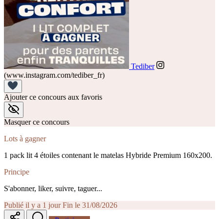
Tediber
(www.instagram.com/tediber_fr)
Ajouter ce concours aux favoris
Masquer ce concours
Lots à gagner
1 pack lit 4 étoiles contenant le matelas Hybride Premium 160x200.
Principe
S'abonner, liker, suivre, taguer...
Publié il y a 1 jour
Fin le 31/08/2026