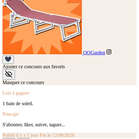
OOGarden
Ajouter ce concours aux favoris
Masquer ce concours
Lots à gagner
1 bain de soleil.
Principe
S'abonner, liker, suivre, taguer...
Publié il y a 1 jour
Fin le 12/08/2026